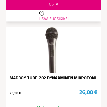
OSTA
199,00 €.
180,00 €.
LISÄÄ SUOSIKIKSI
MADBOY TUBE-202 DYNAAMINEN MIKROFONI
26,00
€
29,90
€
Alkuperäinen
Nykyinen
hinta
hinta