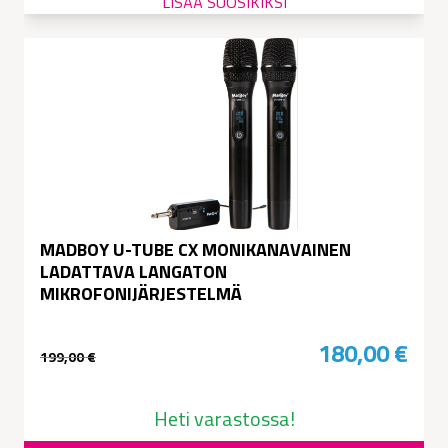
LISÄÄ SUOSIKIKSI
MADBOY U-TUBE CX MONIKANAVAINEN
LADATTAVA LANGATON
MIKROFONIJÄRJESTELMÄ
180,00
€
199,00
€
Alkuperäinen
Nykyinen
hinta
hinta
Heti varastossa!
oli:
on: