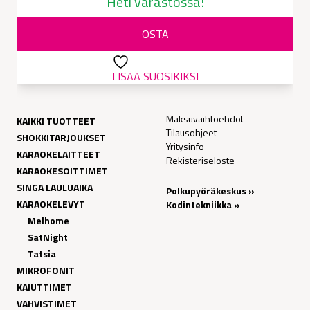
Heti varastossa!
oli:
on:
OSTA
29,90 €.
26,00 €.
LISÄÄ SUOSIKIKSI
Maksuvaihtoehdot
KAIKKI TUOTTEET
Tilausohjeet
SHOKKITARJOUKSET
Yritysinfo
KARAOKELAITTEET
Rekisteriseloste
KARAOKESOITTIMET
SINGA LAULUAIKA
Polkupyöräkeskus »
KARAOKELEVYT
Kodintekniikka »
Melhome
SatNight
Tatsia
MIKROFONIT
KAIUTTIMET
VAHVISTIMET