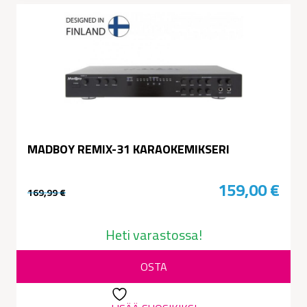
MADBOY REMIX-31 KARAOKEMIKSERI
159,00
€
169,99
€
Alkuperäinen
Nykyinen
hinta
hinta
Heti varastossa!
oli:
on:
OSTA
169,99 €.
159,00 €.