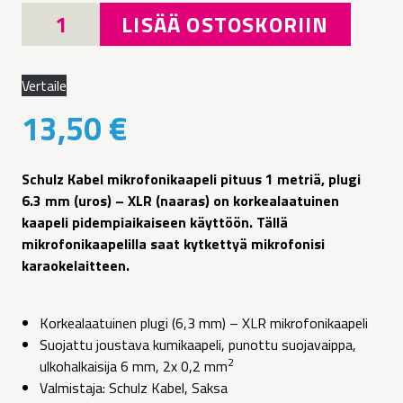
Schulz
LISÄÄ OSTOSKORIIN
Kabel
mikrofonikaapeli
pituus
Vertaile
1
13,50
€
metriä,
plugi
6.3
Schulz Kabel mikrofonikaapeli pituus 1 metriä, plugi
mm
6.3 mm (uros) – XLR (naaras) on korkealaatuinen
(uros)
kaapeli pidempiaikaiseen käyttöön. Tällä
–
mikrofonikaapelilla saat kytkettyä mikrofonisi
XLR
karaokelaitteen.
(naaras)
määrä
Korkealaatuinen plugi (6,3 mm) – XLR mikrofonikaapeli
Suojattu joustava kumikaapeli, punottu suojavaippa,
2
ulkohalkaisija 6 mm, 2x 0,2 mm
Valmistaja: Schulz Kabel, Saksa