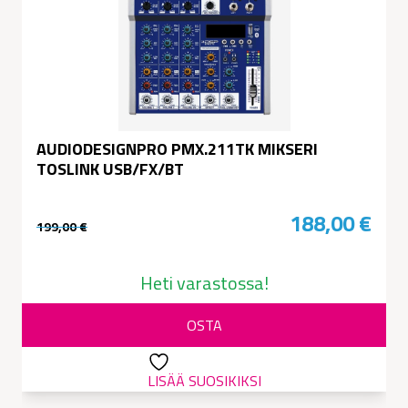
AUDIODESIGNPRO PMX.211TK MIKSERI
TOSLINK USB/FX/BT
188,00
€
199,00
€
Alkuperäinen
Nykyinen
hinta
hinta
Heti varastossa!
oli:
on:
OSTA
199,00 €.
188,00 €.
LISÄÄ SUOSIKIKSI