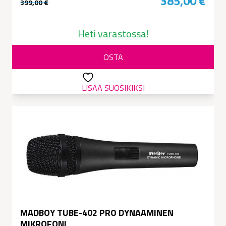
385,00
€
399,00
€
Alkuperäinen
Nykyinen
hinta
hinta
Heti varastossa!
oli:
on:
OSTA
399,00 €.
385,00 €.
LISÄÄ SUOSIKIKSI
MADBOY TUBE-402 PRO DYNAAMINEN
MIKROFONI