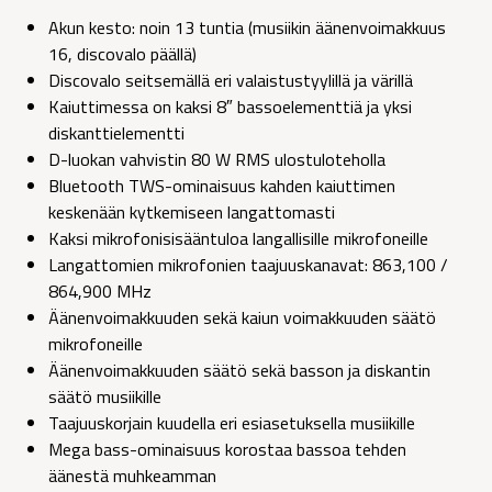
Akun kesto: noin 13 tuntia (musiikin äänenvoimakkuus
16, discovalo päällä)
Discovalo seitsemällä eri valaistustyylillä ja värillä
Kaiuttimessa on kaksi 8″ bassoelementtiä ja yksi
diskanttielementti
D-luokan vahvistin 80 W RMS ulostuloteholla
Bluetooth TWS-ominaisuus kahden kaiuttimen
keskenään kytkemiseen langattomasti
Kaksi mikrofonisisääntuloa langallisille mikrofoneille
Langattomien mikrofonien taajuuskanavat: 863,100 /
864,900 MHz
Äänenvoimakkuuden sekä kaiun voimakkuuden säätö
mikrofoneille
Äänenvoimakkuuden säätö sekä basson ja diskantin
säätö musiikille
Taajuuskorjain kuudella eri esiasetuksella musiikille
Mega bass-ominaisuus korostaa bassoa tehden
äänestä muhkeamman