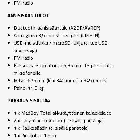
FM-radio
ÄÄNISISÄÄNTULOT
Bluetooth-äänisisääntulo (A2DP/AVRCP)
Analoginen 3,5 mm stereo jakki (LINE IN)
USB-muistitikku / microSD-lukija (ei tue USB-
kovalevyjä)
FM-radio
Kaksi balansoimatonta 6,35 mm TS jakkiliitintä
mikrofoneille
Mitat: 675 mm (k) x 340 mm (l) x 345 mm (s)
Paino: 11,5 kg
PAKKAUS SISÄLTÄÄ
1 x MadBoy Total akkukäyttöinen karaokelaite
2 x Langaton mikrofoni (ei sisällä paristoja)
1 x Kaukosäädin (ei sisällä paristoja)
1 x Virtajohto 1,5 m