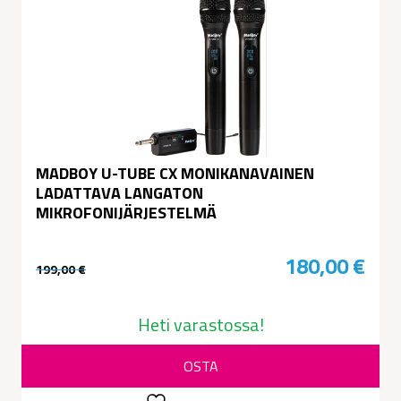
MADBOY U-TUBE CX MONIKANAVAINEN
LADATTAVA LANGATON
MIKROFONIJÄRJESTELMÄ
180,00
€
199,00
€
Alkuperäinen
Nykyinen
hinta
hinta
Heti varastossa!
oli:
on:
OSTA
199,00 €.
180,00 €.