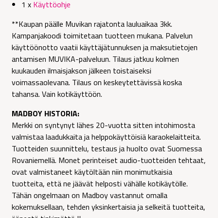
1 x
Käyttöohje
**Kaupan päälle Muvikan rajatonta lauluaikaa 3kk.
Kampanjakoodi toimitetaan tuotteen mukana. Palvelun
käyttöönotto vaatii käyttäjätunnuksen ja maksutietojen
antamisen MUVIKA-palveluun. Tilaus jatkuu kolmen
kuukauden ilmaisjakson jälkeen toistaiseksi
voimassaolevana. Tilaus on keskeytettävissä koska
tahansa. Vain kotikäyttöön.
MADBOY HISTORIA:
Merkki on syntynyt lähes 20-vuotta sitten intohimosta
valmistaa laadukkaita ja helppokäyttöisiä karaokelaitteita.
Tuotteiden suunnittelu, testaus ja huolto ovat Suomessa
Rovaniemellä. Monet perinteiset audio-tuotteiden tehtaat,
ovat valmistaneet käytöltään niin monimutkaisia
tuotteita, että ne jäävät helposti vähälle kotikäytölle.
Tähän ongelmaan on Madboy vastannut omalla
kokemuksellaan, tehden yksinkertaisia ja selkeitä tuotteita,