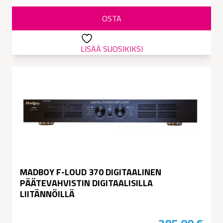
oli:
on:
OSTA
299,00 €.
279,00 €.
LISÄÄ SUOSIKIKSI
MADBOY F-LOUD 370 DIGITAALINEN
PÄÄTEVAHVISTIN DIGITAALISILLA
LIITÄNNÖILLÄ