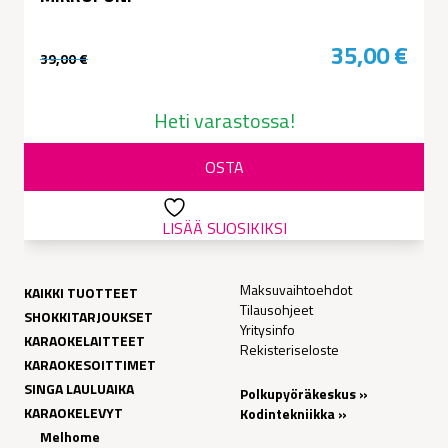
35,00
€
39,00
€
Alkuperäinen
Nykyinen
hinta
hinta
Heti varastossa!
oli:
on:
OSTA
39,00 €.
35,00 €.
LISÄÄ SUOSIKIKSI
Maksuvaihtoehdot
KAIKKI TUOTTEET
Tilausohjeet
SHOKKITARJOUKSET
Yritysinfo
KARAOKELAITTEET
Rekisteriseloste
KARAOKESOITTIMET
SINGA LAULUAIKA
Polkupyöräkeskus »
KARAOKELEVYT
Kodintekniikka »
Melhome