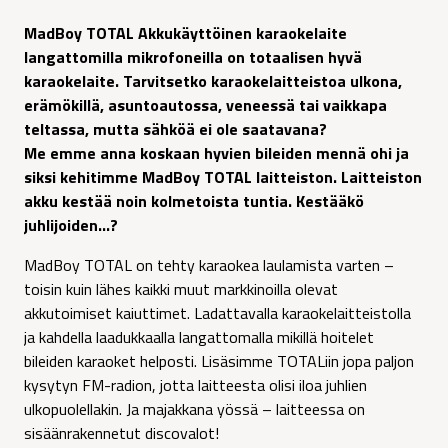
hinta
hinta
MadBoy TOTAL Akkukäyttöinen karaokelaite
oli:
on:
langattomilla mikrofoneilla on totaalisen hyvä
699,00 €.
679,00 €.
karaokelaite. Tarvitsetko karaokelaitteistoa ulkona,
erämökillä, asuntoautossa, veneessä tai vaikkapa
teltassa, mutta sähköä ei ole saatavana?
Me emme anna koskaan hyvien bileiden mennä ohi ja
siksi kehitimme MadBoy TOTAL laitteiston. Laitteiston
akku kestää noin kolmetoista tuntia. Kestääkö
juhlijoiden…?
MadBoy TOTAL on tehty karaokea laulamista varten –
toisin kuin lähes kaikki muut markkinoilla olevat
akkutoimiset kaiuttimet. Ladattavalla karaokelaitteistolla
ja kahdella laadukkaalla langattomalla mikillä hoitelet
bileiden karaoket helposti. Lisäsimme TOTALiin jopa paljon
kysytyn FM-radion, jotta laitteesta olisi iloa juhlien
ulkopuolellakin. Ja majakkana yössä – laitteessa on
sisäänrakennetut discovalot!