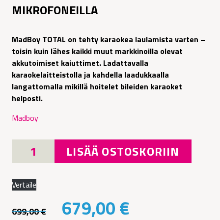
MIKROFONEILLA
MadBoy TOTAL on tehty karaokea laulamista varten –
toisin kuin lähes kaikki muut markkinoilla olevat
akkutoimiset kaiuttimet. Ladattavalla
karaokelaitteistolla ja kahdella laadukkaalla
langattomalla mikillä hoitelet bileiden karaoket
helposti.
Madboy
MADBOY
LISÄÄ OSTOSKORIIN
TOTAL
AKKUKÄYTTÖINEN
KARAOKELAITE
Vertaile
LANGATTOMILLA
Alkuperäinen
Nykyinen
679,00
€
MIKROFONEILLA
699,00
€
määrä