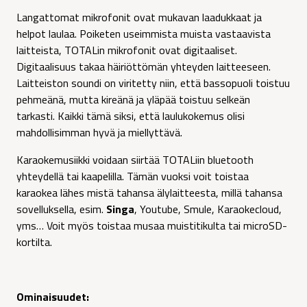
Langattomat mikrofonit ovat mukavan laadukkaat ja
helpot laulaa. Poiketen useimmista muista vastaavista
laitteista, TOTALin mikrofonit ovat digitaaliset.
Digitaalisuus takaa häiriöttömän yhteyden laitteeseen.
Laitteiston soundi on viritetty niin, että bassopuoli toistuu
pehmeänä, mutta kireänä ja yläpää toistuu selkeän
tarkasti. Kaikki tämä siksi, että laulukokemus olisi
mahdollisimman hyvä ja miellyttävä.
Karaokemusiikki voidaan siirtää TOTALiin bluetooth
yhteydellä tai kaapelilla. Tämän vuoksi voit toistaa
karaokea lähes mistä tahansa älylaitteesta, millä tahansa
sovelluksella, esim.
Singa
, Youtube, Smule, Karaokecloud,
yms… Voit myös toistaa musaa muistitikulta tai microSD-
kortilta.
Ominaisuudet: