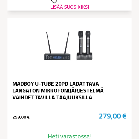
LISÄÄ SUOSIKIKSI
MADBOY U-TUBE 20PD LADATTAVA
LANGATON MIKROFONIJÄRJESTELMÄ
VAIHDETTAVILLA TAAJUUKSILLA
279,00
€
299,00
€
Alkuperäinen
Nykyinen
hinta
hinta
Heti varastossa!