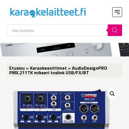
Products
search
Etusivu
»
Karaokesoittimet
» AudioDesignPRO
PMX.211TK mikseri toslink USB/FX/BT