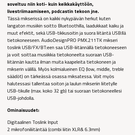
199,00 €.
188,00 €.
soveltuu niin koti- kuin keikkakäyttöön,
livestriimaamiseen, podcastin tekoon jne.
Tässä mikserissä on kaikki nykypäivän herkut kuten
langaton musiikin soitto Bluetoothilla, laadukkaat kaiku ja
muut efektit, sekä USB-tikkusoitin ja suora liitäntä USB:llä
tietokoneeseen. AudioDesignPRO PMX.211TK mikseri
toslink USB/FX/BT:een saa USB-liitännällä tietokoneeseen
ja voit soittaa musiikkia tietokoneelta suoraan USB-
liitännän kautta ilman muita kaapeleita tietokoneen ja
mikserin välillä. Myös kolmialueinen EQ (low, middle, treble
säädöt) on tärkeässä osassa miksatessa. Voit myös
halutessasi tallentaa soiton ja laulun mikseriin liitetylle
USB-tikulle (max. koko 32 gb) tai suoraan tietokoneellesi
USB-johdolla.
Ominaisuudet:
Digitaalinen Toslink Input
2 mikrofoniliitäntää (combi liitin XLR& 6.3mm)