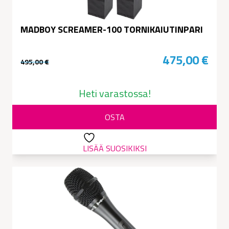
MADBOY SCREAMER-100 TORNIKAIUTINPARI
475,00
€
495,00
€
Alkuperäinen
Nykyinen
hinta
hinta
Heti varastossa!
oli:
on:
OSTA
495,00 €.
475,00 €.
LISÄÄ SUOSIKIKSI