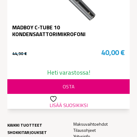
MADBOY C-TUBE 10
KONDENSAATTORIMIKROFONI
40,00
€
44,90
€
Alkuperäinen
Nykyinen
hinta
hinta
Heti varastossa!
oli:
on:
OSTA
44,90 €.
40,00 €.
LISÄÄ SUOSIKIKSI
Maksuvaihtoehdot
KAIKKI TUOTTEET
Tilausohjeet
SHOKKITARJOUKSET
Yritysinfo