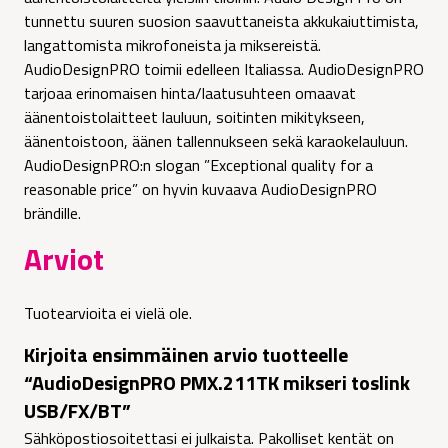
tunnettu suuren suosion saavuttaneista akkukaiuttimista,
langattomista mikrofoneista ja miksereistä.
AudioDesignPRO toimii edelleen Italiassa. AudioDesignPRO
tarjoaa erinomaisen hinta/laatusuhteen omaavat
äänentoistolaitteet lauluun, soitinten mikitykseen,
äänentoistoon, äänen tallennukseen sekä karaokelauluun.
AudioDesignPRO:n slogan ”Exceptional quality for a
reasonable price” on hyvin kuvaava AudioDesignPRO
brändille.
Arviot
Tuotearvioita ei vielä ole.
Kirjoita ensimmäinen arvio tuotteelle
“AudioDesignPRO PMX.211TK mikseri toslink
USB/FX/BT”
Sähköpostiosoitettasi ei julkaista.
Pakolliset kentät on