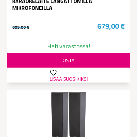
KARAOKELAITE LANGATTOMILLA
MIKROFONEILLA
679,00
€
699,00
€
Alkuperäinen
Nykyinen
hinta
hinta
Heti varastossa!
oli:
on:
OSTA
699,00 €.
679,00 €.
LISÄÄ SUOSIKIKSI