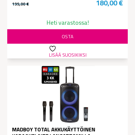
180,00
€
199,00
€
Alkuperäinen
Nykyinen
hinta
hinta
Heti varastossa!
oli:
on:
OSTA
199,00 €.
180,00 €.
LISÄÄ SUOSIKIKSI
MADBOY TOTAL AKKUKÄYTTÖINEN