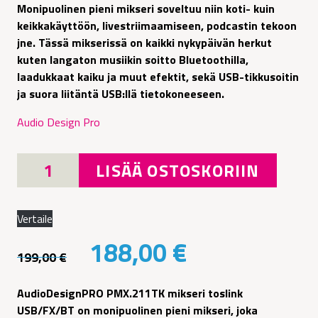
Monipuolinen pieni mikseri soveltuu niin koti- kuin
keikkakäyttöön, livestriimaamiseen, podcastin tekoon
jne. Tässä mikserissä on kaikki nykypäivän herkut
kuten langaton musiikin soitto Bluetoothilla,
laadukkaat kaiku ja muut efektit, sekä USB-tikkusoitin
ja suora liitäntä USB:llä tietokoneeseen.
Audio Design Pro
AudioDesignPRO
LISÄÄ OSTOSKORIIN
PMX.211TK
mikseri
toslink
Vertaile
USB/FX/BT
Alkuperäinen
Nykyinen
188,00
€
määrä
199,00
€
hinta
hinta
AudioDesignPRO PMX.211TK mikseri toslink
oli:
on:
USB/FX/BT on monipuolinen pieni mikseri, joka