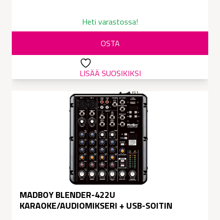
Alkuperäinen
Nykyinen
hinta
hinta
Heti varastossa!
oli:
on:
OSTA
149,00 €.
98,00 €.
LISÄÄ SUOSIKIKSI
MADBOY BLENDER-422U
KARAOKE/AUDIOMIKSERI + USB-SOITIN