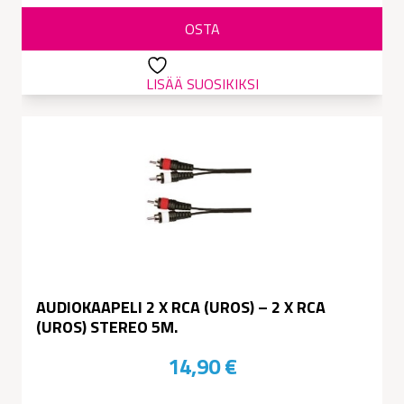
oli:
on:
OSTA
205,00 €.
190,00 €.
LISÄÄ SUOSIKIKSI
AUDIOKAAPELI 2 X RCA (UROS) – 2 X RCA
(UROS) STEREO 5M.
14,90
€