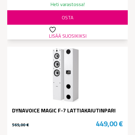
Heti varastossa!
OSTA
LISÄÄ SUOSIKIKSI
DYNAVOICE MAGIC F-7 LATTIAKAIUTINPARI
449,00
€
569,00
€
Alkuperäinen
Nykyinen