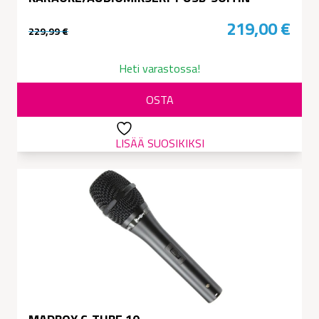
219,00
€
229,99
€
Alkuperäinen
Nykyinen
hinta
hinta
Heti varastossa!
oli:
on:
OSTA
229,99 €.
219,00 €.
LISÄÄ SUOSIKIKSI