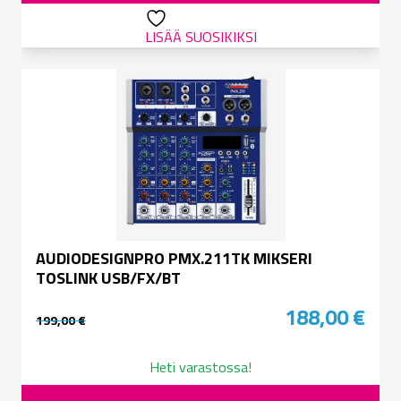
79,00 €.
67,00 €.
LISÄÄ SUOSIKIKSI
AUDIODESIGNPRO PMX.211TK MIKSERI
TOSLINK USB/FX/BT
188,00
€
199,00
€
Alkuperäinen
Nykyinen
hinta
hinta
Heti varastossa!