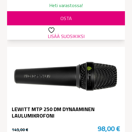
hinta
hinta
Heti varastossa!
oli:
on:
OSTA
569,00 €.
449,00 €.
LISÄÄ SUOSIKIKSI
LEWITT MTP 250 DM DYNAAMINEN
LAULUMIKROFONI
98,00
€
149,00
€