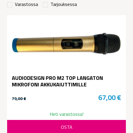
Varastossa
Tarjouksessa
AUDIODESIGN PRO M2 TOP LANGATON
MIKROFONI AKKUKAIUTTIMILLE
67,00
€
79,00
€
Alkuperäinen
Nykyinen
hinta
hinta
Heti varastossa!
oli:
on:
OSTA