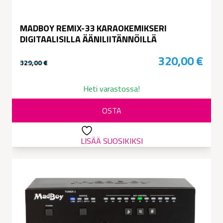
MADBOY REMIX-33 KARAOKEMIKSERI
DIGITAALISILLA ÄÄNILIITÄNNÖILLÄ
320,00
€
329,00
€
Alkuperäinen
Nykyinen
hinta
hinta
Heti varastossa!
oli:
on:
OSTA
329,00 €.
320,00 €.
LISÄÄ SUOSIKIKSI