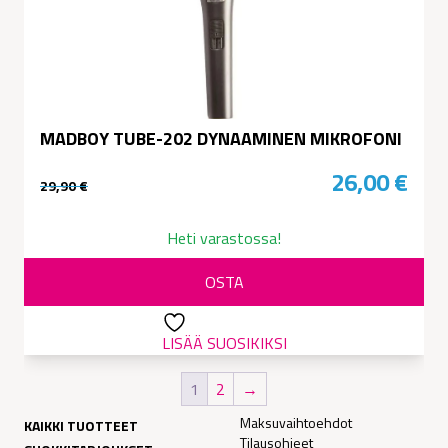
MADBOY TUBE-202 DYNAAMINEN MIKROFONI
26,00
€
29,90
€
Alkuperäinen
Nykyinen
hinta
hinta
Heti varastossa!
oli:
on:
OSTA
29,90 €.
26,00 €.
LISÄÄ SUOSIKIKSI
1
2
→
Maksuvaihtoehdot
KAIKKI TUOTTEET
Tilausohjeet