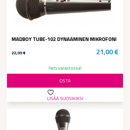
MADBOY TUBE-102 DYNAAMINEN MIKROFONI
21,00
€
22,99
€
Alkuperäinen
Nykyinen
hinta
hinta
Heti varastossa!
oli:
on:
OSTA
22,99 €.
21,00 €.
LISÄÄ SUOSIKIKSI