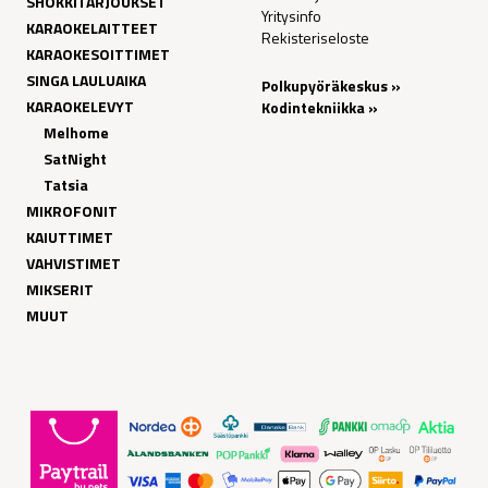
SHOKKITARJOUKSET
Yritysinfo
KARAOKELAITTEET
Rekisteriseloste
KARAOKESOITTIMET
SINGA LAULUAIKA
Polkupyöräkeskus »
KARAOKELEVYT
Kodintekniikka »
Melhome
SatNight
Tatsia
MIKROFONIT
KAIUTTIMET
VAHVISTIMET
MIKSERIT
MUUT