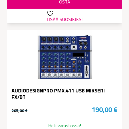
oli:
on:
OSTA
199,00 €.
188,00 €.
LISÄÄ SUOSIKIKSI
AUDIODESIGNPRO PMX.411 USB MIKSERI
FX/BT
190,00
€
205,00
€
Alkuperäinen
Nykyinen
hinta
hinta
Heti varastossa!