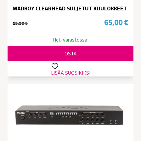
MADBOY CLEARHEAD SULJETUT KUULOKKEET
65,00
€
69,99
€
Alkuperäinen
Nykyinen
hinta
hinta
Heti varastossa!
oli:
on:
OSTA
69,99 €.
65,00 €.
LISÄÄ SUOSIKIKSI