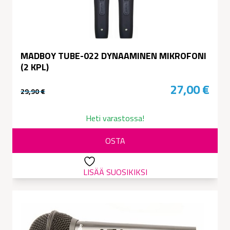
MADBOY TUBE-022 DYNAAMINEN MIKROFONI
(2 KPL)
27,00
€
29,90
€
Alkuperäinen
Nykyinen
hinta
hinta
Heti varastossa!
oli:
on:
OSTA
29,90 €.
27,00 €.
LISÄÄ SUOSIKIKSI