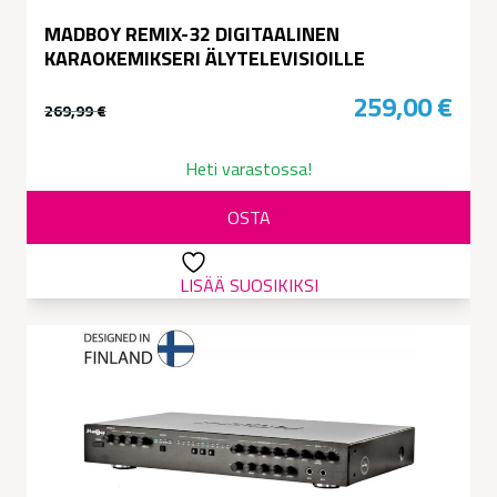
MADBOY REMIX-32 DIGITAALINEN
KARAOKEMIKSERI ÄLYTELEVISIOILLE
259,00
€
269,99
€
Alkuperäinen
Nykyinen
hinta
hinta
Heti varastossa!
oli:
on:
OSTA
269,99 €.
259,00 €.
LISÄÄ SUOSIKIKSI