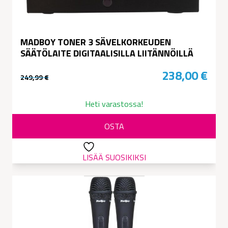
MADBOY TONER 3 SÄVELKORKEUDEN
SÄÄTÖLAITE DIGITAALISILLA LIITÄNNÖILLÄ
238,00
€
249,99
€
Alkuperäinen
Nykyinen
hinta
hinta
Heti varastossa!
oli:
on:
OSTA
249,99 €.
238,00 €.
LISÄÄ SUOSIKIKSI