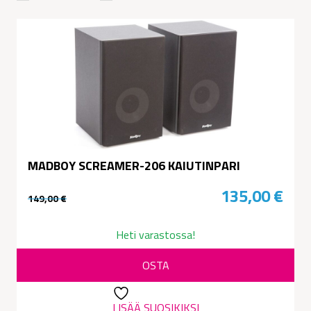
MADBOY SCREAMER-206 KAIUTINPARI
135,00
€
149,00
€
Alkuperäinen
Nykyinen
hinta
hinta
Heti varastossa!
oli:
on:
OSTA
149,00 €.
135,00 €.
LISÄÄ SUOSIKIKSI