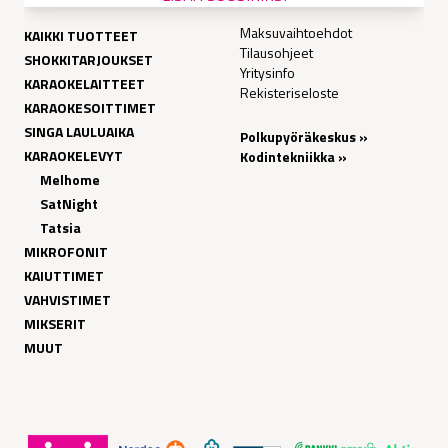
Maksuvaihtoehdot
KAIKKI TUOTTEET
Tilausohjeet
SHOKKITARJOUKSET
Yritysinfo
KARAOKELAITTEET
Rekisteriseloste
KARAOKESOITTIMET
SINGA LAULUAIKA
Polkupyöräkeskus »
KARAOKELEVYT
Kodintekniikka »
Melhome
SatNight
Tatsia
MIKROFONIT
KAIUTTIMET
VAHVISTIMET
MIKSERIT
MUUT