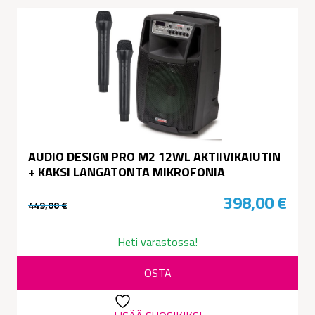
AUDIO DESIGN PRO M2 12WL AKTIIVIKAIUTIN
+ KAKSI LANGATONTA MIKROFONIA
398,00
€
449,00
€
Alkuperäinen
Nykyinen
hinta
hinta
Heti varastossa!
oli:
on:
OSTA
449,00 €.
398,00 €.