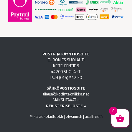
POSTI- JA KÄYNTIOSOITE
EURONICS SUOLAHTI
KEITELEENTIE 9
44200 SUOLAHTI
PUH (014) 542 30
SÄHKÖPOSTIOSOITE
tilaus@kodintekniikka.net
MAKSUTAVAT »
REKISTERISELOSTE »
0
© karaokelaitteet.fi |
elysium.fi
|
adalfred.fi