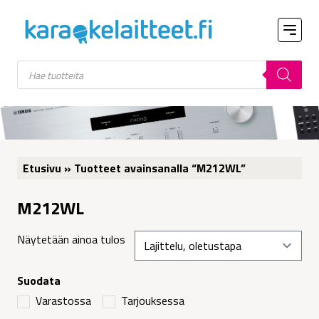
Products
search
Etusivu
» Tuotteet avainsanalla “M212WL”
M212WL
Näytetään ainoa tulos
Suodata
Varastossa
Tarjouksessa