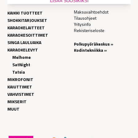
LISÄÄ SUOSIKIKSI
Maksuvaihtoehdot
KAIKKI TUOTTEET
Tilausohjeet
SHOKKITARJOUKSET
Yritysinfo
KARAOKELAITTEET
Rekisteriseloste
KARAOKESOITTIMET
SINGA LAULUAIKA
Polkupyöräkeskus »
KARAOKELEVYT
Kodintekniikka »
Melhome
SatNight
Tatsia
MIKROFONIT
KAIUTTIMET
VAHVISTIMET
MIKSERIT
MUUT